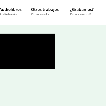
Audiolibros
Otros trabajos
¿Grabamos?
Audiobooks
Other works
Do we record?