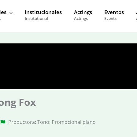
les
Institucionales
Actings
Eventos
s
Institutional
Actings
Events
long Fox
Productora: Tono: Promocional plano