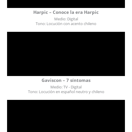
Harpic – Conoce la era Harpic
Medio: Digital
Tono: Locución con acento chileno
Gaviscon – 7 síntomas
Medio: TV - Digital
Tono: Locución en español neutro y chileno